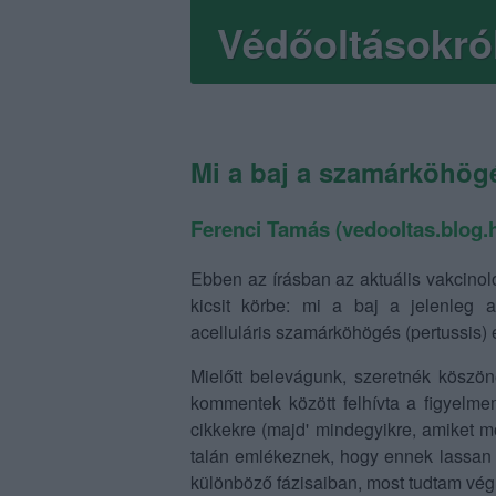
Védőoltásokról
Mi a baj a szamárköhögés
Ferenci Tamás (vedooltas.blog.
Ebben az írásban az aktuális vakcinol
kicsit körbe: mi a baj a jelenleg a
acelluláris szamárköhögés (pertussis) e
Mielőtt belevágunk, szeretnék köszön
kommentek között felhívta a figyelme
cikkekre (majd' mindegyikre, amiket m
talán emlékeznek, hogy ennek lassan 
különböző fázisaiban, most tudtam végr