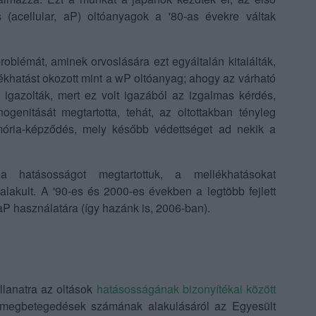
s (acellular, aP) oltóanyagok a '80-as évekre váltak
oblémát, aminek orvoslására ezt egyáltalán kitalálták,
ékhatást okozott mint a wP oltóanyag; ahogy az várható
k
igazolták, mert ez volt igazából az izgalmas kérdés,
enitását megtartotta, tehát, az oltottakban tényleg
ria-képződés, mely később védettséget ad nekik a
a hatásosságot megtartottuk, a mellékhatásokat
alakult. A '90-es és 2000-es években a legtöbb fejlett
 aP használatára (így hazánk is, 2006-ban).
llanatra az oltások
hatásosságának bizonyítékai között
 megbetegedések számának alakulásáról az Egyesült