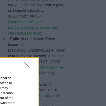
nagyon szépen köszönöm a gyors
és kimerítő választ, ...
(
2020.10.27. 08:02
)
Gondolatfoszlányok a
bárányhimlő és az ellene védő
oltás kérdésköréhez
_Epikurosz_:
Marton Pétert
ismered?
kprax.blog.hu/2020/03/22/a_koron
avirus-jarvany_tovabbi_alakulasa
Amit én k...
(
2020.04.03. 09:32
)
Bexsero: jó hírek és hiányzó hírek
fordulo_bogyo:
@Karinthy-
paradoxon:
sonal or
ection to
www.youtube.com/watch?
ou may
v=ukPrJZ4ZFhA
(
2019.12.04.
 personal
08:32
)
20 lehetséges válasz 20
out of the
kérdésre
 downstream