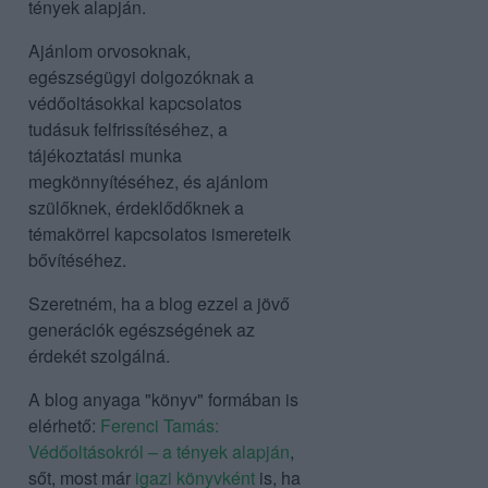
tények alapján.
Ajánlom orvosoknak,
egészségügyi dolgozóknak a
védőoltásokkal kapcsolatos
tudásuk felfrissítéséhez, a
tájékoztatási munka
megkönnyítéséhez, és ajánlom
szülőknek, érdeklődőknek a
témakörrel kapcsolatos ismereteik
bővítéséhez.
Szeretném, ha a blog ezzel a jövő
generációk egészségének az
érdekét szolgálná.
A blog anyaga "könyv" formában is
elérhető:
Ferenci Tamás:
Védőoltásokról – a tények alapján
,
sőt, most már
igazi könyvként
is, ha