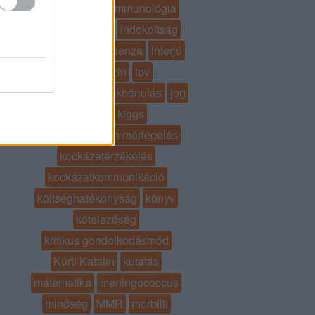
horváth ildikó
immunológia
immunrendszer
indokoltság
infektológia
influenza
interjú
ipm magazin
ipv
járványos gyermekbénulás
jog
kanyaró
kiggs
kockázat-haszon mérlegelés
kockázatérzékelés
kockázatkommunikáció
költséghatékonyság
könyv
kötelezőség
kritikus gondolkodásmód
Kürti Katalin
kutatás
matematika
meningococcus
minőség
MMR
morbilli