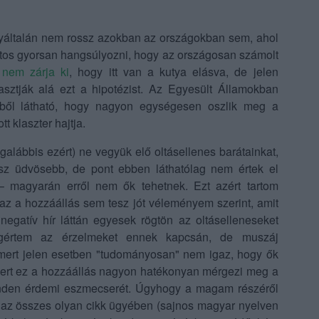
gyáltalán nem rossz azokban az országokban sem, ahol
ontos gyorsan hangsúlyozni, hogy az országosan számolt
 nem zárja ki
, hogy itt van a kutya elásva, de jelen
sztják alá ezt a hipotézist. Az Egyesült Államokban
yből látható, hogy nagyon egységesen oszlik meg a
t klaszter hajtja.
alábbis ezért) ne vegyük elő oltásellenes barátainkat,
sz üdvösebb, de pont ebben láthatólag nem értek el
– magyarán erről nem ők tehetnek. Ezt azért tartom
 az a hozzáállás sem tesz jót véleményem szerint, amit
 negatív hír láttán egyesek rögtön az oltáselleneseket
egértem az érzelmeket ennek kapcsán, de muszáj
, mert jelen esetben "tudományosan" nem igaz, hogy ők
mert ez a hozzáállás nagyon hatékonyan mérgezi meg a
minden érdemi eszmecserét. Úgyhogy a magam részéről
t az összes olyan cikk ügyében (sajnos magyar nyelven