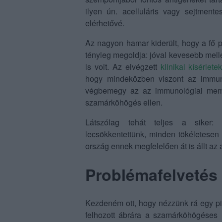
ilyen ún. acelluláris vagy sejtmente
elérhetővé.
Az nagyon hamar kiderült, hogy a fő pr
tényleg megoldja: jóval kevesebb mell
is volt. Az elvégzett
klinikai kísérlete
hogy mindeközben viszont az immunog
végbemegy az az immunológiai memó
szamárköhögés ellen.
Látszólag tehát teljes a siker: 
lecsökkentettünk, minden tökéletesen 
ország ennek megfelelően át is állt az
Problémafelvetés
Kezdeném ott, hogy nézzünk rá egy pi
felhozott ábrára a szamárköhögéses