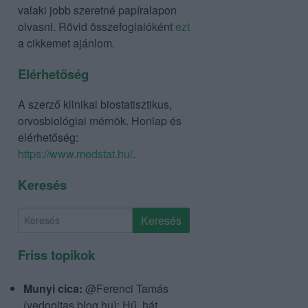
valaki jobb szeretné papíralapon
olvasni. Rövid összefoglalóként
ezt
a cikkemet ajánlom.
Elérhetőség
A szerző klinikai biostatisztikus,
orvosbiológiai mérnök. Honlap és
elérhetőség:
https://www.medstat.hu/
.
Keresés
Friss topikok
Munyi cica:
@Ferenci Tamás
(vedooltas.blog.hu): Hű, hát