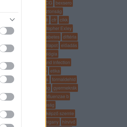
bárányhimlő
BCG
bexsero
bíróság
biztonság
boldogkői zsolt
cfr
cikk
cocooning
Cristopher Exley
cukorbetegség
diabetes
diftéria
efpia
egészségi állapot
előadás
epidemiológia
epidemiology and infection
eradikáció
etika
fészekimmunizálás
formaldehid
forrás
függetlenség
gyermekrák
haemophilus influenzae b
hatásosság
háziorvos továbbképző szemle
hepatitis b
Hib
higany
hírvivő