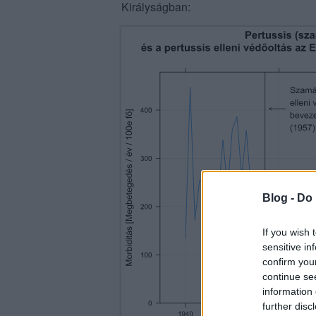
Királyságban:
Blog -
Do 
If you wish 
sensitive in
confirm you
continue se
information 
further disc