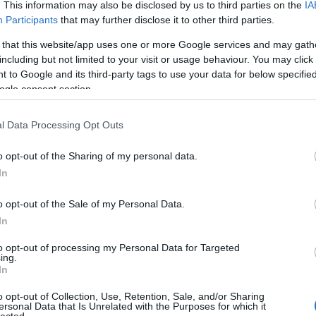
. This information may also be disclosed by us to third parties on the
IA
Participants
that may further disclose it to other third parties.
,
SVG
. Rákattintva új ablakban (nagyobb méretben)
 that this website/app uses one or more Google services and may gath
including but not limited to your visit or usage behaviour. You may click 
 to Google and its third-party tags to use your data for below specifi
ogle consent section.
l Data Processing Opt Outs
o opt-out of the Sharing of my personal data.
In
o opt-out of the Sale of my Personal Data.
In
to opt-out of processing my Personal Data for Targeted
ing.
In
o opt-out of Collection, Use, Retention, Sale, and/or Sharing
ersonal Data that Is Unrelated with the Purposes for which it
lected.