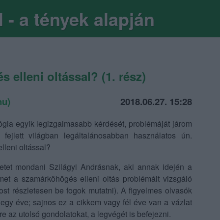
 - a tények alapján
 elleni oltással? (1. rész)
hu)
2018.06.27. 15:28
ógia egyik legizgalmasabb kérdését, problémáját járom
 fejlett világban legáltalánosabban használatos ún.
lleni oltással?
etet mondani Szilágyi Andrásnak, aki annak idején a
met a szamárköhögés elleni oltás problémáit vizsgáló
ost részletesen be fogok mutatni). A figyelmes olvasók
egy éve; sajnos ez a cikkem vagy fél éve van a vázlat
e az utolsó gondolatokat, a legvégét is befejezni.