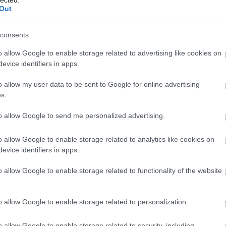
Out
consents
o allow Google to enable storage related to advertising like cookies on
evice identifiers in apps.
o allow my user data to be sent to Google for online advertising
,
SVG
. Rákattintva új ablakban (nagyobb méretben)
s.
to allow Google to send me personalized advertising.
ásosságának a mutatója, nincs is nagyon sok mindenről
ttem az említett írásban), de most vessük egy picit a
o allow Google to enable storage related to analytics like cookies on
t látjuk, hogy mintha a pertussis kezdene visszajönni;
evice identifiers in apps.
l nyilván egy napot nem említhető, de elég trendszerű
o allow Google to enable storage related to functionality of the website
assá akkor válik, ha hozzáteszem, hogy az Egyesült
lták át az aP-ra, az USÁ-ban pedig 1996-tól. Ilyen
o allow Google to enable storage related to personalization.
lni az észrevételt, hogy ez, ha nem is tökéletesen, de
o allow Google to enable storage related to security, including