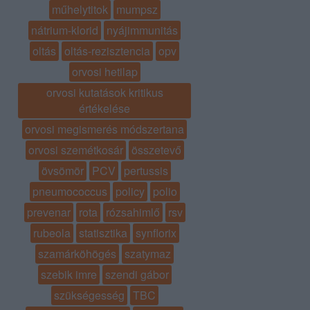
műhelytitok
mumpsz
nátrium-klorid
nyájimmunitás
oltás
oltás-rezisztencia
opv
orvosi hetilap
orvosi kutatások kritikus
értékelése
orvosi megismerés módszertana
orvosi szemétkosár
összetevő
övsömör
PCV
pertussis
pneumococcus
policy
polio
prevenar
rota
rózsahimlő
rsv
rubeola
statisztika
synflorix
szamárköhögés
szatymaz
szebik imre
szendi gábor
szükségesség
TBC