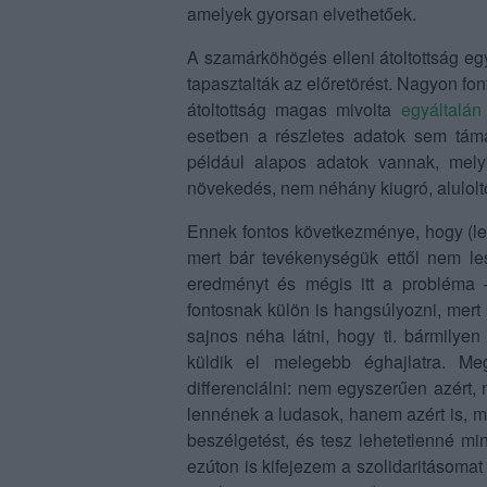
amelyek gyorsan elvethetőek.
A szamárköhögés elleni átoltottság e
tapasztalták az előretörést. Nagyon f
átoltottság magas mivolta
egyáltalán
esetben a részletes adatok sem táma
például alapos adatok vannak, mel
növekedés, nem néhány kiugró, aluloltot
Ennek fontos következménye, hogy (leg
mert bár tevékenységük ettől nem le
eredményt és mégis itt a probléma 
fontosnak külön is hangsúlyozni, mert
sajnos néha látni, hogy ti. bármilyen
küldik el melegebb éghajlatra. M
differenciálni: nem egyszerűen azért
lennének a ludasok, hanem azért is, 
beszélgetést, és tesz lehetetlenné 
ezúton is kifejezem a szolidaritásoma