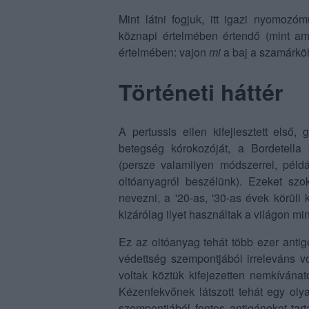
Mint látni fogjuk, itt igazi nyomoz
köznapi értelmében értendő (mint am
értelmében: vajon
mi
a baj a szamárköh
Történeti háttér
A pertussis ellen kifejlesztett első
betegség kórokozóját, a Bordetella 
(persze valamilyen módszerrel, példá
oltóanyagról beszélünk). Ezeket szok
nevezni, a '20-as, '30-as évek körüli
kizárólag ilyet használtak a világon mi
Ez az oltóanyag tehát több ezer antig
védettség szempontjából irreleváns vo
voltak köztük kifejezetten nemkívánat
Kézenfekvőnek látszott tehát egy olya
szempontjából fontos antigéneket tar