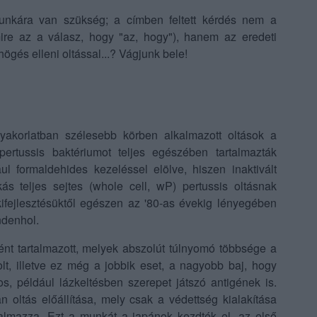
ómunkára van szükség; a címben feltett kérdés nem a
ire az a válasz, hogy "az, hogy"), hanem az eredeti
ögés elleni oltással...? Vágjunk bele!
, gyakorlatban szélesebb körben alkalmazott oltások a
pertussis baktériumot teljes egészében tartalmazták
ul formaldehides kezeléssel elölve, hiszen inaktivált
ás teljes sejtes (whole cell, wP) pertussis oltásnak
 kifejlesztésüktől egészen az '80-as évekig lényegében
ndenhol.
ént tartalmazott, melyek abszolút túlnyomó többsége a
lt, illetve ez még a jobbik eset, a nagyobb baj, hogy
os, például lázkeltésben szerepet játszó antigének is.
n oltás előállítása, mely csak a védettség kialakítása
talmazza. Ezt a munkát a japánok kezdték el, az első