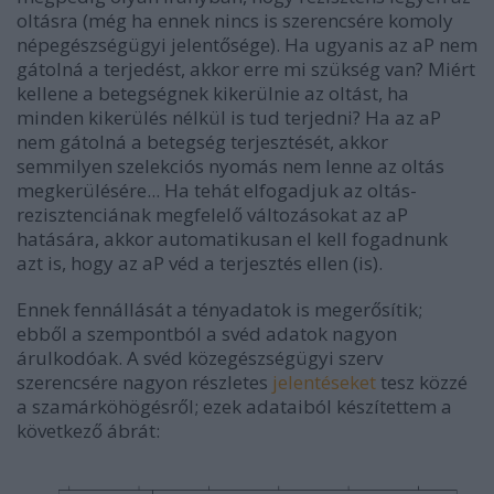
oltásra (még ha ennek nincs is szerencsére komoly
népegészségügyi jelentősége). Ha ugyanis az aP nem
gátolná a terjedést, akkor erre mi szükség van? Miért
kellene a betegségnek kikerülnie az oltást, ha
minden kikerülés nélkül is tud terjedni? Ha az aP
nem gátolná a betegség terjesztését, akkor
semmilyen szelekciós nyomás nem lenne az oltás
megkerülésére... Ha tehát elfogadjuk az oltás-
rezisztenciának megfelelő változásokat az aP
hatására, akkor automatikusan el kell fogadnunk
azt is, hogy az aP véd a terjesztés ellen (is).
Ennek fennállását a tényadatok is megerősítik;
ebből a szempontból a svéd adatok nagyon
árulkodóak. A svéd közegészségügyi szerv
szerencsére nagyon részletes
jelentéseket
tesz közzé
a szamárköhögésről; ezek adataiból készítettem a
következő ábrát: