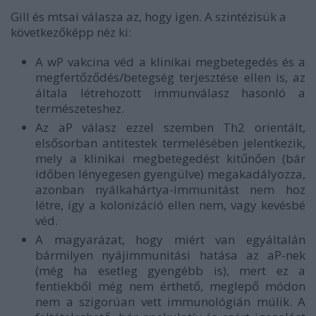
Gill és mtsai válasza az, hogy igen. A szintézisük a
következőképp néz ki:
A wP vakcina véd a klinikai megbetegedés és a
megfertőződés/betegség terjesztése ellen is, az
általa létrehozott immunválasz hasonló a
természeteshez.
Az aP válasz ezzel szemben Th2 orientált,
elsősorban antitestek termelésében jelentkezik,
mely a klinikai megbetegedést kitűnően (bár
időben lényegesen gyengülve) megakadályozza,
azonban nyálkahártya-immunitást nem hoz
létre, így a kolonizáció ellen nem, vagy kevésbé
véd.
A magyarázat, hogy miért van egyáltalán
bármilyen nyájimmunitási hatása az aP-nek
(még ha esetleg gyengébb is), mert ez a
fentiekből még nem érthető, meglepő módon
nem a szigorúan vett immunológián múlik. A