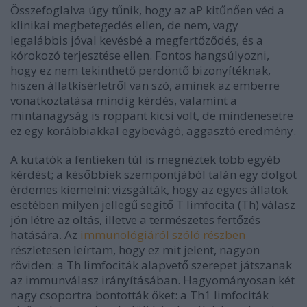
Összefoglalva úgy tűnik, hogy az aP kitűnően véd a
klinikai megbetegedés ellen, de nem, vagy
legalábbis jóval kevésbé a megfertőződés, és a
kórokozó terjesztése ellen. Fontos hangsúlyozni,
hogy ez nem tekinthető perdöntő bizonyítéknak,
hiszen állatkísérletről van szó, aminek az emberre
vonatkoztatása mindig kérdés, valamint a
mintanagyság is roppant kicsi volt, de mindenesetre
ez egy korábbiakkal egybevágó, aggasztó eredmény.
A kutatók a fentieken túl is megnéztek több egyéb
kérdést; a későbbiek szempontjából talán egy dolgot
érdemes kiemelni: vizsgálták, hogy az egyes állatok
esetében milyen jellegű segítő T limfocita (Th) válasz
jön létre az oltás, illetve a természetes fertőzés
hatására. Az
immunológiáról szóló részben
részletesen leírtam, hogy ez mit jelent, nagyon
röviden: a Th limfociták alapvető szerepet játszanak
az immunválasz irányításában. Hagyományosan két
nagy csoportra bontották őket: a Th1 limfociták