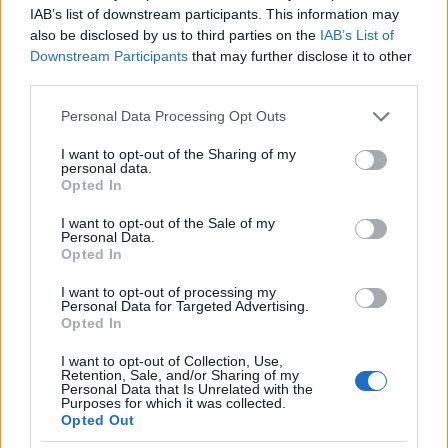
amelyeket olvasva egyszerűen érzi az ember, hogy
IAB’s list of downstream participants. This information may
"na, ezt baromi jól megírták"; ez a dolgozat pont
also be disclosed by us to third parties on the
IAB’s List of
ilyen. (És ezt most nem csak a pertussis kapcsán, sőt,
Downstream Participants
that may further disclose it to other
nem csak a védőoltások kapcsán mondom, hanem
third parties.
az orvosi irodalomra vonatkozóan általánosan,
Please note that this website/app uses one or more Google
ebből a szempontból is tanulságos ez az írás.)
Personal Data Processing Opt Outs
services and may gather and store information including but
Elsősorban azért, mert gyönyörű, ahogy végigviszik a
not limited to your visit or usage behaviour. You may click to
I want to opt-out of the Sharing of my
központi szálat, szép logikusan építkezve, minden
personal data.
grant or deny consent to Google and its third-party tags to
pontot kifejezetten jól olvashatóan, érdekesen
Opted In
use your data for below specified purposes in below Google
bemutatva, okosan argumentálva. Utólag
consent section.
I want to opt-out of the Sale of my
elárulhatom, hogy én is egy halom megoldást tőlük
Personal Data.
vettem át a fenti leírásaimban. Most azonban ott
Opted In
folytatom, ami a talán legérdekesebb része az ő
I want to opt-out of processing my
cikküknek is: van-e olyan magyarázat, ami
Personal Data for Targeted Advertising.
valamennyi, fent felvetett jelenséget egyszerre leír?
Opted In
Ez látszólag értelmetlen kérdés. Milyen
I want to opt-out of Collection, Use,
Retention, Sale, and/or Sharing of my
pluszmagyarázat kellene még ide? – kérdezheti
Personal Data that Is Unrelated with the
valaki. Hiszen világos a sztori, gyorsan gyengül a
Purposes for which it was collected.
Opted Out
hatása (esetleg még némileg a kórokozó is változik),
ráadásul csak a megbetegedés ellen véd igazán