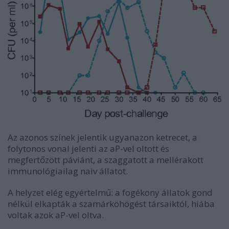
Az azonos színek jelentik ugyanazon ketrecet, a
folytonos vonal jelenti az aP-vel oltott és
megfertőzött páviánt, a szaggatott a mellérakott
immunológiailag naiv állatot.
A helyzet elég egyértelmű: a fogékony állatok gond
nélkül elkapták a szamárköhögést társaiktól, hiába
voltak azok aP-vel oltva.