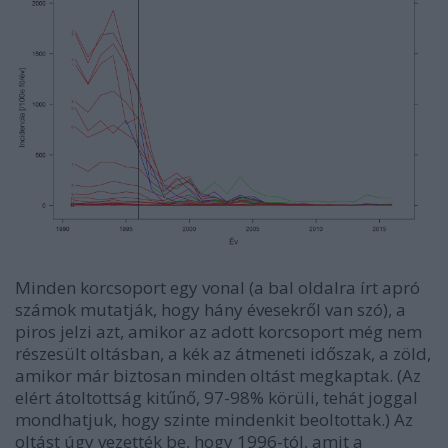
Minden korcsoport egy vonal (a bal oldalra írt apró
számok mutatják, hogy hány évesekről van szó), a
piros jelzi azt, amikor az adott korcsoport még nem
részesült oltásban, a kék az átmeneti időszak, a zöld,
amikor már biztosan minden oltást megkaptak. (Az
elért átoltottság kitűnő, 97-98% körüli, tehát joggal
mondhatjuk, hogy szinte mindenkit beoltottak.) Az
oltást úgy vezették be, hogy 1996-tól, amit a