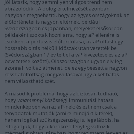
Jól látszik, hogy semmilyen világos trend nem
ábrázolódik... A dolog értelmezését azonban
nagyban megnehezíti, hogy az egyes országoknak az
előtörténetei is nagyon eltérnek, például
Svédországban és Japánban, melyeket elsősorban
példaként szoktak hozni arra, hogy aP ellenére is
csökkent a pertussis előfordulása, az aP oltást egy
hosszabb oltás nélküli időszak után vezették be
(Svédországban 17 év telt el a wP kivezetése és az aP
bevezetése között!), Olaszországban ugyan elvileg
azonnali volt az átmenet, de ez egybeesett a nagyon
rossz átoltottság megjavulásával, így a két hatás
nem választható szét.
A második probléma, hogy az biztosan tudható,
hogy
valamennyi
közösségi immunitási hatása
mindenképpen van az aP-nek; és ezt nem csak a
tényadatok mutatják (amire mindjárt kitérek),
hanem logikai szükségszerűség is, legalábbis, ha
elfogadjuk, hogy a kórokozó tényleg változik,
mégpedig olyan irányban, hogy rezisztens legyen az