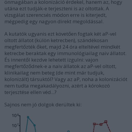
önmagában a kolonizáció érdekel, hanem az, hogy
utána ezt tudják-e terjeszteni is az oltottak. A
vizsgálat szerencsés módon erre is kiterjedt,
mégpedig egy nagyon direkt megoldással.
A kutatók ugyanis ezt követően fogtak két aP-vel
oltott állatot (külön ketrecben), szándékosan
megfertőzték őket, majd 24 óra elteltével mindkét
ketrecbe beraktak egy immunológiailag naiv állatot.
És innentől kezdve lehetett izgulni: vajon
megfertőződnek-e a naiv állatok az aP-vel oltott,
klinikailag nem beteg (de mint már tudjuk,
kolonizált) társuktól? Vagy az aP, noha a kolonizációt
nem tudta megakadályozni, azért a kórokozó
terjesztése ellen véd...?
Sajnos nem jó dolgok derültek ki: