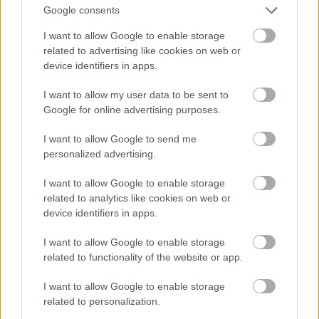
Google consents
frissen beadva is, a terjesztés ellen nem... mit kell itt
még magyarázni?
I want to allow Google to enable storage
related to advertising like cookies on web or
Sajnos a helyzet nem ennyire egyszerű: van két
device identifiers in apps.
dolog, ami nem illeszkednek a kirakósba.
I want to allow my user data to be sent to
Az egyik, hogy az a narratíva/problémafelvetés, hogy
Google for online advertising purposes.
"áttértek az aP-re és utána némi késleltetéssel
előretört a szamárköhögés" igazán ugyan Angliára
I want to allow Google to send me
vagy az Egyesült Államokra (bár a dolog dinamikája
personalized advertising.
már ezek között is eltér: az USÁ-ban a növekedés
már az aP-ra átállás
előtt
megindult, legfeljebb csak
I want to allow Google to enable storage
related to analytics like cookies on web or
felgyorsult utána), de más országok esetében vagy
device identifiers in apps.
még lényegesebben eltért a görbe alakulása, vagy
egyáltalán nem is tapasztalták ezt a jelenséget. Hogy
I want to allow Google to enable storage
mást ne mondjak,
itt van
Magyarország: 12 éve
related to functionality of the website or app.
áttértünk az aP-ra és mégsincs semmilyen
előretörés! (Lehetne azt mondani, hogy nálunk
I want to allow Google to enable storage
aluldiagnosztizált a pertussis, és persze ez tényleg
related to personalization.
így van, biztos, hogy a felnőttkori esetek egy jó része