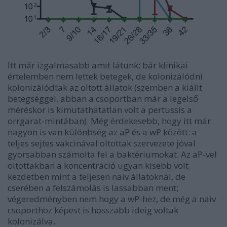
Itt már izgalmasabb amit látunk: bár klinikai
értelemben nem lettek betegek, de kolonizálódni
kolonizálódtak az oltott állatok (szemben a kiállt
betegséggel, abban a csoportban már a legelső
méréskor is kimutathatatlan volt a pertussis a
orrgarat-mintában). Még érdekesebb, hogy itt már
nagyon is van különbség az aP és a wP között: a
teljes sejtes vakcinával oltottak szervezete jóval
gyorsabban számolta fel a baktériumokat. Az aP-vel
oltottakban a koncentráció ugyan kisebb volt
kezdetben mint a teljesen naiv állatoknál, de
cserében a felszámolás is lassabban ment;
végeredményben nem hogy a wP-hez, de még a naiv
csoporthoz képest is hosszabb ideig voltak
kolonizálva.