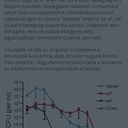
teljesen hasonló, lényegében tökéletes immunitást
adott ilyen szempontból! A fehérvérsejtszámmal
egybecsengett az állatok "klinikai" képe is: az aP, wP
és kiállt betegség csoportba tartozó állapotok nem
köhögtek, nem mutattak étvágyvesztést,
egyáltalában, semmilyen tünetük nem volt.
A kutatók nézték az orrgarat-törletekben a
kórokozók koncentrációját, ez azért nagyon fontos,
mert jellemzi, hogy mennyire kolonizálta a kórokozó
az állatot (mennyire szaporodott el benne):