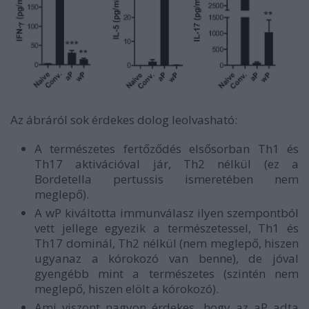
Az ábráról sok érdekes dolog leolvasható:
A természetes fertőződés elsősorban Th1 és
Th17 aktivációval jár, Th2 nélkül (ez a
Bordetella pertussis ismeretében nem
meglepő).
A wP kiváltotta immunválasz ilyen szempontból
vett jellege egyezik a természetessel, Th1 és
Th17 dominál, Th2 nélkül (nem meglepő, hiszen
ugyanaz a kórokozó van benne), de jóval
gyengébb mint a természetes (szintén nem
meglepő, hiszen elölt a kórokozó).
Ami viszont nagyon érdekes, hogy az aP adta