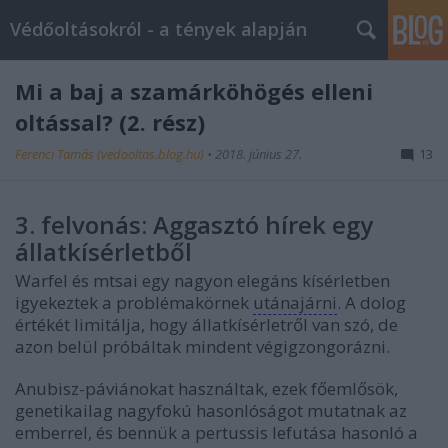
Védőoltásokról - a tények alapján
Mi a baj a szamárköhögés elleni
oltással? (2. rész)
Ferenci Tamás (vedooltas.blog.hu)
•
2018. június 27.
13
3. felvonás: Aggasztó hírek egy
állatkísérletből
Warfel és mtsai egy nagyon elegáns kísérletben
igyekeztek a problémakörnek
utánajárni
. A dolog
értékét limitálja, hogy állatkísérletről van szó, de
azon belül próbáltak mindent végigzongorázni.
Anubisz-páviánokat használtak, ezek főemlősök,
genetikailag nagyfokú hasonlóságot mutatnak az
emberrel, és bennük a pertussis lefutása hasonló a