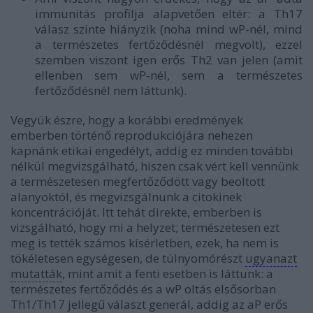
immunitás profilja alapvetően eltér: a Th17
válasz szinte hiányzik (noha mind wP-nél, mind
a természetes fertőződésnél megvolt), ezzel
szemben viszont igen erős Th2 van jelen (amit
ellenben sem wP-nél, sem a természetes
fertőződésnél nem láttunk).
Vegyük észre, hogy a korábbi eredmények
emberben történő reprodukciójára nehezen
kapnánk etikai engedélyt, addig ez minden további
nélkül megvizsgálható, hiszen csak vért kell vennünk
a természetesen megfertőződött vagy beoltott
alanyoktól, és megvizsgálnunk a citokinek
koncentrációját. Itt tehát direkte, emberben is
vizsgálható, hogy mi a helyzet; természetesen ezt
meg is tették számos kísérletben, ezek, ha nem is
tökéletesen egységesen, de túlnyomórészt
ugyanazt
mutatták
, mint amit a fenti esetben is láttunk: a
természetes fertőződés és a wP oltás elsősorban
Th1/Th17 jellegű választ generál, addig az aP erős