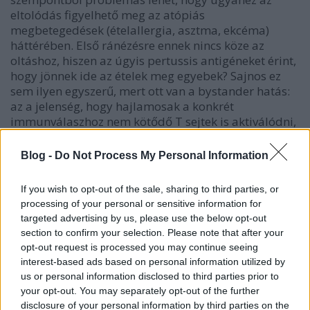
eltolódás figyelhető meg az atópiás
megbetegedések (ételallergia, asztma, ekcéma)
háttérében. Első ránézésre ennek nincs köze az
oltáshoz, hiszen az úgyis pertussis antigéneket érint,
hogy jönnek ide az ételek meg egyebek? Sajnos ez
sem ilyen egyszerű, mert ott van a bystander hatás:
az a jelenség, hogy hajlamosak a konkrét
immunválaszhoz nem kötődő T sejtek is aktiválódni,
ilyen módon egy jóval szélesebb antigén-körre is
adni eltolódott polaritású választ. Legrosszabb
Blog -
Do Not Process My Personal Information
esetben tehát az aP hatása akár az atópiás
megbetegedések kockázatát is megnövelheti. Mint
If you wish to opt-out of the sale, sharing to third parties, or
látszik ez eléggé spekulatív egyelőre, rengeteg
processing of your personal or sensitive information for
kérdőjellel;
jelenleg is folyamatban vannak
targeted advertising by us, please use the below opt-out
oltásbiztonsági vizsgálatok ennek tisztázására.)
section to confirm your selection. Please note that after your
opt-out request is processed you may continue seeing
4. felvonás: Egy szintézis
interest-based ads based on personal information utilized by
us or personal information disclosed to third parties prior to
Muszáj e ponton külön is felhívnom a figyelmet Gill
your opt-out. You may separately opt-out of the further
és mtsai fantasztikus
cikkére
. Vannak cikkek,
disclosure of your personal information by third parties on the