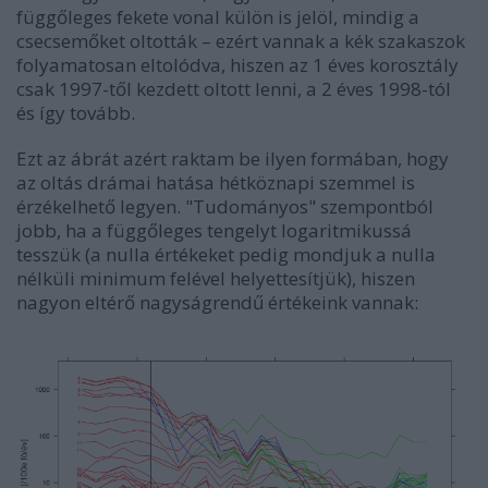
függőleges fekete vonal külön is jelöl, mindig a
csecsemőket oltották – ezért vannak a kék szakaszok
folyamatosan eltolódva, hiszen az 1 éves korosztály
csak 1997-től kezdett oltott lenni, a 2 éves 1998-tól
és így tovább.
Ezt az ábrát azért raktam be ilyen formában, hogy
az oltás drámai hatása hétköznapi szemmel is
érzékelhető legyen. "Tudományos" szempontból
jobb, ha a függőleges tengelyt logaritmikussá
tesszük (a nulla értékeket pedig mondjuk a nulla
nélküli minimum felével helyettesítjük), hiszen
nagyon eltérő nagyságrendű értékeink vannak: