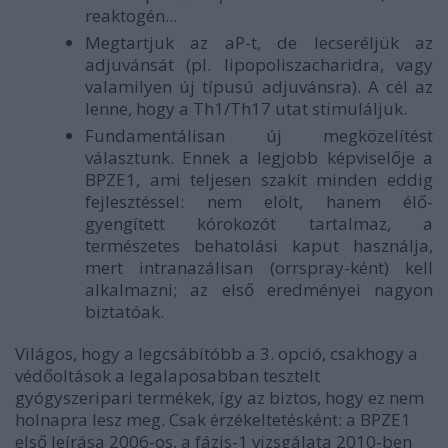
reaktogén...
Megtartjuk az aP-t, de lecseréljük az
adjuvánsát (pl. lipopoliszacharidra, vagy
valamilyen új típusú adjuvánsra). A cél az
lenne, hogy a Th1/Th17 utat stimuláljuk.
Fundamentálisan új megközelítést
választunk. Ennek a legjobb képviselője a
BPZE1, ami teljesen szakít minden eddig
fejlesztéssel: nem elölt, hanem élő-
gyengített kórokozót tartalmaz, a
természetes behatolási kaput használja,
mert intranazálisan (orrspray-ként) kell
alkalmazni; az első eredményei nagyon
biztatóak.
Világos, hogy a legcsábítóbb a 3. opció, csakhogy a
védőoltások a legalaposabban tesztelt
gyógyszeripari termékek, így az biztos, hogy ez nem
holnapra lesz meg. Csak érzékeltetésként: a BPZE1
első leírása 2006-os, a fázis-1 vizsgálata 2010-ben