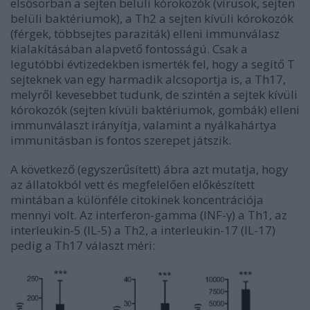
elsősorban a sejten belüli kórokozók (vírusok, sejten
belüli baktériumok), a Th2 a sejten kívüli kórokozók
(férgek, többsejtes paraziták) elleni immunválasz
kialakításában alapvető fontosságú. Csak a
legutóbbi évtizedekben ismerték fel, hogy a segítő T
sejteknek van egy harmadik alcsoportja is, a Th17,
melyről kevesebbet tudunk, de szintén a sejtek kívüli
kórokozók (sejten kívüli baktériumok, gombák) elleni
immunválaszt irányítja, valamint a nyálkahártya
immunitásban is fontos szerepet játszik.
A következő (egyszerűsített) ábra azt mutatja, hogy
az állatokból vett és megfelelően előkészített
mintában a különféle citokinek koncentrációja
mennyi volt. Az interferon-gamma (INF-γ) a Th1, az
interleukin-5 (IL-5) a Th2, a interleukin-17 (IL-17)
pedig a Th17 választ méri: