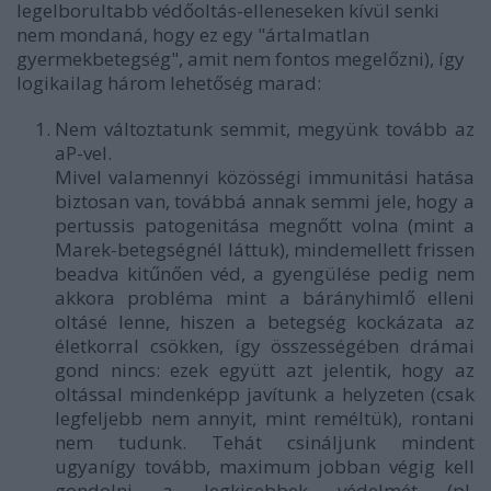
legelborultabb védőoltás-elleneseken kívül senki
nem mondaná, hogy ez egy "ártalmatlan
gyermekbetegség", amit nem fontos megelőzni), így
logikailag három lehetőség marad:
Nem változtatunk semmit, megyünk tovább az
aP-vel.
Mivel valamennyi közösségi immunitási hatása
biztosan van, továbbá annak semmi jele, hogy a
pertussis patogenitása megnőtt volna (mint a
Marek-betegségnél láttuk), mindemellett frissen
beadva kitűnően véd, a gyengülése pedig nem
akkora probléma mint a bárányhimlő elleni
oltásé lenne, hiszen a betegség kockázata az
életkorral csökken, így összességében drámai
gond nincs: ezek együtt azt jelentik, hogy az
oltással mindenképp javítunk a helyzeten (csak
legfeljebb nem annyit, mint reméltük), rontani
nem tudunk. Tehát csináljunk mindent
ugyanígy tovább, maximum jobban végig kell
gondolni a legkisebbek védelmét (pl.