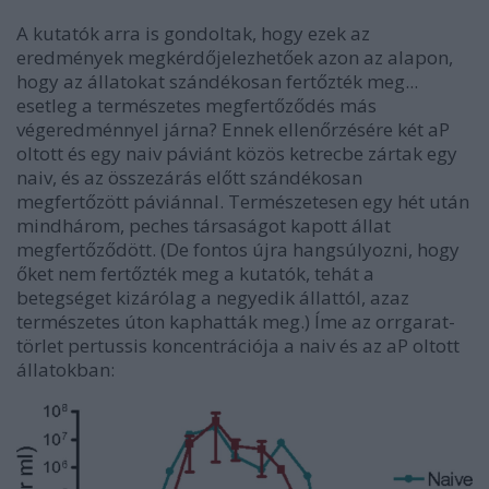
A kutatók arra is gondoltak, hogy ezek az
eredmények megkérdőjelezhetőek azon az alapon,
hogy az állatokat szándékosan fertőzték meg...
esetleg a természetes megfertőződés más
végeredménnyel járna? Ennek ellenőrzésére két aP
oltott és egy naiv páviánt közös ketrecbe zártak egy
naiv, és az összezárás előtt szándékosan
megfertőzött páviánnal. Természetesen egy hét után
mindhárom, peches társaságot kapott állat
megfertőződött. (De fontos újra hangsúlyozni, hogy
őket nem fertőzték meg a kutatók, tehát a
betegséget kizárólag a negyedik állattól, azaz
természetes úton kaphatták meg.) Íme az orrgarat-
törlet pertussis koncentrációja a naiv és az aP oltott
állatokban: