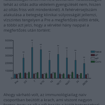
tehát az oltás adta védelem gyengülését nem, hiszen
az oltás friss volt mindenkinél). A fehérvérsejtszám
alakulása a betegség klinikai súlyosságát jellemzi,
vízszintes tengelyen a Pre a megfertőzés előtti érték,
a többi azt jelzi, hogy a vérvétel hány nappal a
megfertőzés után történt:
Ahogy várható volt, az immunológiailag naiv
csoportban beütött a krach, ami viszont nagyon
fontos, hogy az aP a wP-hez (és a kiállt betegséghez)