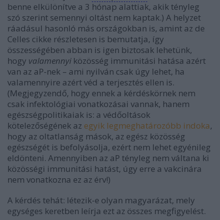
benne elkülönítve a 3 hónap alattiak, akik tényleg
szó szerint semennyi oltást nem kaptak.) A helyzet
ráadásul hasonló más országokban is, amint az de
Celles cikke részletesen is bemutatja, így
összességében abban is igen biztosak lehetünk,
hogy
valamennyi
közösség immunitási hatása azért
van az aP-nek – ami nyilván csak úgy lehet, ha
valamennyire azért véd a terjesztés ellen is.
(Megjegyzendő, hogy ennek a kérdéskörnek nem
csak infektológiai vonatkozásai vannak, hanem
egészségpolitikaiak is: a védőoltások
kötelezőségének az
egyik legmeghatározóbb indoka
,
hogy az oltatlanság mások, az egész közösség
egészségét is befolyásolja, ezért nem lehet egyénileg
eldönteni. Amennyiben az aP tényleg nem váltana ki
közösségi immunitási hatást, úgy erre a vakcinára
nem vonatkozna ez az érv!)
A kérdés tehát: létezik-e olyan magyarázat, mely
egységes keretben leírja ezt az összes megfigyelést.