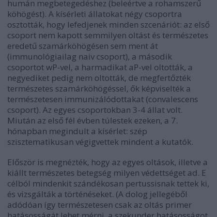
humán megbetegedéshez (beleértve a rohamszerű
köhögést). A kísérleti állatokat négy csoportra
osztották, hogy lefedjenek minden szcenáriót: az első
csoport nem kapott semmilyen oltást és természetes
eredetű szamárköhögésen sem ment át
(immunológiailag naiv csoport), a második
csoportot wP-vel, a harmadikat aP-vel oltották, a
negyediket pedig nem oltották, de megfertőzték
természetes szamárköhögéssel, ők képviselték a
természetesen immunizálódottakat (convalescens
csoport). Az egyes csoportokban 3-4 állat volt.
Miután az első fél évben túlestek ezeken, a 7.
hónapban megindult a kísérlet: szép
szisztematikusan végigvettek mindent a kutatók.
Először is megnézték, hogy az egyes oltások, illetve a
kiállt természetes betegség milyen védettséget ad. E
célból mindenkit szándékosan pertussisnak tettek ki,
és vizsgálták a történéseket. (A dolog jellegéből
adódóan így természetesen csak az oltás primer
hatásosságát lehet mérni, a szekunder hatásosságot,