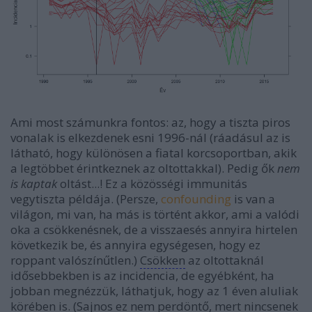
Ami most számunkra fontos: az, hogy a tiszta piros
vonalak is elkezdenek esni 1996-nál (ráadásul az is
látható, hogy különösen a fiatal korcsoportban, akik
a legtöbbet érintkeznek az oltottakkal). Pedig ők
nem
is kaptak
oltást...! Ez a közösségi immunitás
vegytiszta példája. (Persze,
confounding
is van a
világon, mi van, ha más is történt akkor, ami a valódi
oka a csökkenésnek, de a visszaesés annyira hirtelen
következik be, és annyira egységesen, hogy ez
roppant valószínűtlen.)
Csökken
az oltottaknál
idősebbekben is az incidencia, de egyébként, ha
jobban megnézzük, láthatjuk, hogy az 1 éven aluliak
körében is. (Sajnos ez
nem perdöntő
, mert nincsenek