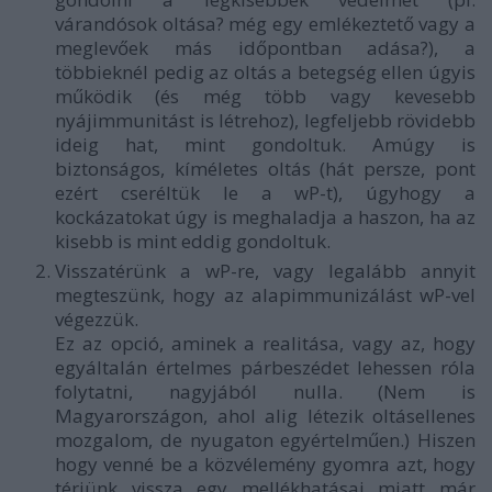
várandósok oltása? még egy emlékeztető vagy a
meglevőek más időpontban adása?), a
többieknél pedig az oltás a betegség ellen úgyis
működik (és még több vagy kevesebb
nyájimmunitást is létrehoz), legfeljebb rövidebb
ideig hat, mint gondoltuk. Amúgy is
biztonságos, kíméletes oltás (hát persze, pont
ezért cseréltük le a wP-t), úgyhogy a
kockázatokat úgy is meghaladja a haszon, ha az
kisebb is mint eddig gondoltuk.
Visszatérünk a wP-re, vagy legalább annyit
megteszünk, hogy az alapimmunizálást wP-vel
végezzük.
Ez az opció, aminek a realitása, vagy az, hogy
egyáltalán értelmes párbeszédet lehessen róla
folytatni, nagyjából nulla. (Nem is
Magyarországon, ahol alig létezik oltásellenes
mozgalom, de nyugaton egyértelműen.) Hiszen
hogy venné be a közvélemény gyomra azt, hogy
térjünk vissza egy mellékhatásai miatt már