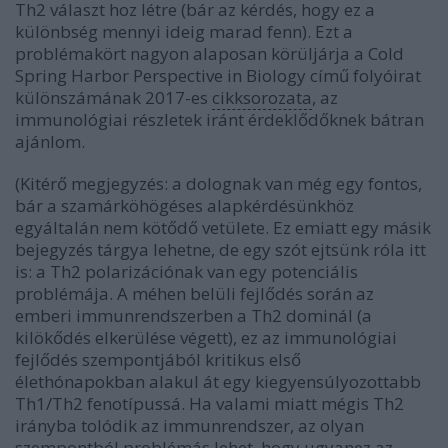
Th2 választ hoz létre (bár az kérdés, hogy ez a
különbség mennyi ideig marad fenn). Ezt a
problémakört nagyon alaposan körüljárja a Cold
Spring Harbor Perspective in Biology című folyóirat
különszámának 2017-es
cikksorozata
, az
immunológiai részletek iránt érdeklődőknek bátran
ajánlom.
(Kitérő megjegyzés: a dolognak van még egy fontos,
bár a szamárköhögéses alapkérdésünkhöz
egyáltalán nem kötődő vetülete. Ez emiatt egy másik
bejegyzés tárgya lehetne, de egy szót ejtsünk róla itt
is: a Th2 polarizációnak van egy potenciális
problémája. A méhen belüli fejlődés során az
emberi immunrendszerben a Th2 dominál (a
kilökődés elkerülése végett), ez az immunológiai
fejlődés szempontjából kritikus első
élethónapokban alakul át egy kiegyensúlyozottabb
Th1/Th2 fenotípussá. Ha valami miatt mégis Th2
irányba tolódik az immunrendszer, az olyan
szempontból problémás lehet, hogy ugyanez az