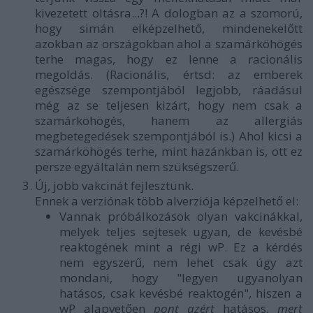
kivezetett oltásra...?! A dologban az a szomorú,
hogy simán elképzelhető, mindenekelőtt
azokban az országokban ahol a szamárköhögés
terhe magas, hogy ez lenne a racionális
megoldás. (Racionális, értsd: az emberek
egészsége szempontjából legjobb, ráadásul
még az se teljesen kizárt, hogy nem csak a
szamárköhögés, hanem az allergiás
megbetegedések szempontjából is.) Ahol kicsi a
szamárköhögés terhe, mint hazánkban is, ott ez
persze egyáltalán nem szükségszerű.
Új, jobb vakcinát fejlesztünk.
Ennek a verziónak több alverziója képzelhető el:
Vannak próbálkozások olyan vakcinákkal,
melyek teljes sejtesek ugyan, de kevésbé
reaktogének mint a régi wP. Ez a kérdés
nem egyszerű, nem lehet csak úgy azt
mondani, hogy "legyen ugyanolyan
hatásos, csak kevésbé reaktogén", hiszen a
wP alapvetően
pont azért
hatásos,
mert