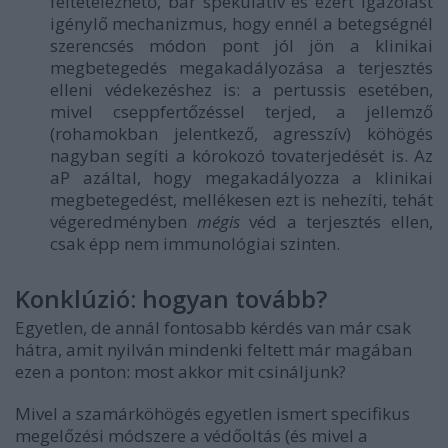
feltételezhető, bár spekulatív és ezért igazolást
igénylő mechanizmus, hogy ennél a betegségnél
szerencsés módon pont jól jön a klinikai
megbetegedés megakadályozása a terjesztés
elleni védekezéshez is: a pertussis esetében,
mivel cseppfertőzéssel terjed, a jellemző
(rohamokban jelentkező, agresszív) köhögés
nagyban segíti a kórokozó tovaterjedését is. Az
aP azáltal, hogy megakadályozza a klinikai
megbetegedést, mellékesen ezt is nehezíti, tehát
végeredményben
mégis
véd a terjesztés ellen,
csak épp nem immunológiai szinten.
Konklúzió: hogyan tovább?
Egyetlen, de annál fontosabb kérdés van már csak
hátra, amit nyilván mindenki feltett már magában
ezen a ponton: most akkor mit csináljunk?
Mivel a szamárköhögés egyetlen ismert specifikus
megelőzési módszere a védőoltás (és mivel a