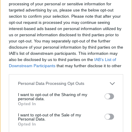
varicella elleni védőoltás kapcsán
processing of your personal or sensitive information for
targeted advertising by us, please use the below opt-out
elemzésre van szükség (Hírvivő - a
section to confirm your selection. Please note that after your
Házi Gyermekorvosok Egyesületének
opt-out request is processed you may continue seeing
lapja)
interest-based ads based on personal information utilized by
us or personal information disclosed to third parties prior to
Ferenci Tamás (vedooltas.blog.hu)
•
2018. május 14.
31
your opt-out. You may separately opt-out of the further
disclosure of your personal information by third parties on the
IAB’s list of downstream participants. This information may
A Házi Gyermekorvosok Egyesületének igen
also be disclosed by us to third parties on the
IAB’s List of
megtisztelő felkérésére írtam egy rövid cikket,
Downstream Participants
that may further disclose it to other
melyben összefoglaltam a gondolataimat a
third parties.
bárányhimlő ...
Please note that this website/app uses one or more Google
Personal Data Processing Opt Outs
services and may gather and store information including but
Új cikkem – Ferenci Tamás: Az
not limited to your visit or usage behaviour. You may click to
I want to opt-out of the Sharing of my
orvoslás tévedései, 1. rész (IPM)
personal data.
grant or deny consent to Google and its third-party tags to
Opted In
use your data for below specified purposes in below Google
Ferenci Tamás (vedooltas.blog.hu)
•
2018. május 03.
48
consent section.
I want to opt-out of the Sale of my
Personal Data.
A címbe nyugodtan berakhattam volna a szokásos
Opted In
"félig off" jelzőt is, de ennyire nem akartam