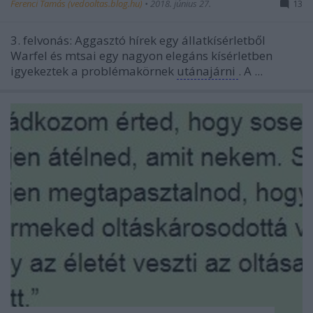
Ferenci Tamás (vedooltas.blog.hu)
•
2018. június 27.
13
3. felvonás: Aggasztó hírek egy állatkísérletből
Warfel és mtsai egy nagyon elegáns kísérletben
igyekeztek a problémakörnek
utánajárni
. A ...