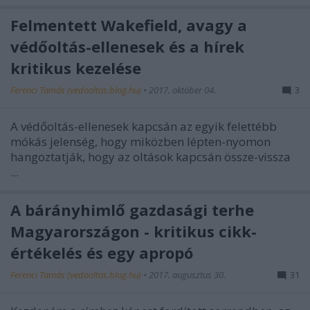
Felmentett Wakefield, avagy a
védőoltás-ellenesek és a hírek
kritikus kezelése
Ferenci Tamás (vedooltas.blog.hu)
•
2017. október 04.
3
A védőoltás-ellenesek kapcsán az egyik felettébb
mókás jelenség, hogy miközben lépten-nyomon
hangoztatják, hogy az oltások kapcsán össze-vissza
...
A bárányhimlő gazdasági terhe
Magyarországon - kritikus cikk-
értékelés és egy apropó
Ferenci Tamás (vedooltas.blog.hu)
•
2017. augusztus 30.
31