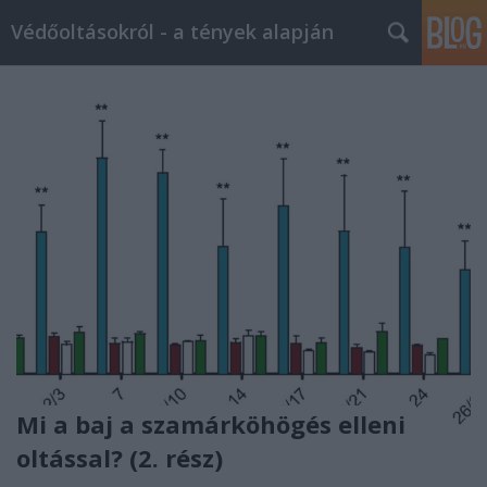
Védőoltásokról - a tények alapján
Mi a baj a szamárköhögés elleni
oltással? (2. rész)