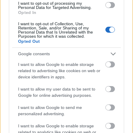
I want to opt-out of processing my
bonyolítani, meg egyébként is valószínűleg sokakat
Personal Data for Targeted Advertising.
...
Opted In
I want to opt-out of Collection, Use,
Retention, Sale, and/or Sharing of my
Personal Data that Is Unrelated with the
Purposes for which it was collected.
Opted Out
Google consents
I want to allow Google to enable storage
related to advertising like cookies on web or
device identifiers in apps.
I want to allow my user data to be sent to
Google for online advertising purposes.
I want to allow Google to send me
personalized advertising.
Védőoltás-ellenesek és a négy
alapművelet
I want to allow Google to enable storage
related to analytics like cookies on web or