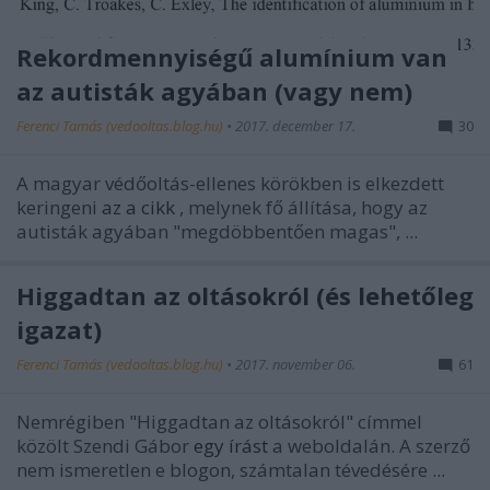
Rekordmennyiségű alumínium van
az autisták agyában (vagy nem)
Ferenci Tamás (vedooltas.blog.hu)
•
2017. december 17.
30
A magyar védőoltás-ellenes körökben is elkezdett
keringeni
az a cikk
, melynek fő állítása, hogy az
autisták agyában "megdöbbentően magas", ...
Higgadtan az oltásokról (és lehetőleg
igazat)
Ferenci Tamás (vedooltas.blog.hu)
•
2017. november 06.
61
Nemrégiben "Higgadtan az oltásokról" címmel
közölt Szendi Gábor
egy írást
a weboldalán. A szerző
nem ismeretlen e blogon, számtalan tévedésére
...