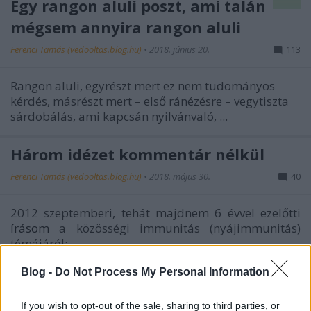
Egy rangon aluli poszt, ami talán
mégsem annyira rangon aluli
Ferenci Tamás (vedooltas.blog.hu)
•
2018. június 20.
113
Rangon aluli, egyrészt mert ez nem tudományos
kérdés, másrészt mert – első ránézésre – vegytiszta
sárdobálás, ami kapcsán nyilvánvaló, ...
Három idézet kommentár nélkül
Ferenci Tamás (vedooltas.blog.hu)
•
2018. május 30.
40
2012 szeptemberi, tehát majdnem 6 évvel ezelőtti
írásom
a közösségi immunitás (nyájimmunitás)
témájáról:
Amennyiben a védettség ...
Blog -
Do Not Process My Personal Information
Új cikkem – Ferenci Tamás: A
If you wish to opt-out of the sale, sharing to third parties, or