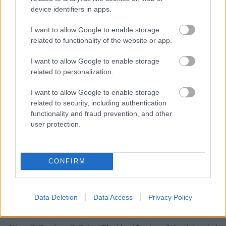
Ferenci Tamás (vedooltas.blog.hu)
•
2018. március 02.
147
device identifiers in apps.
I want to allow Google to enable storage
Az egyik védőoltás-ellenes szervezet a minap
kirakta
related to functionality of the website or app.
a Facebook oldalára a következő kimutatást az
amerikai szamárköhögéses esetekről:
I want to allow Google to enable storage
És ...
related to personalization.
I want to allow Google to enable storage
related to security, including authentication
functionality and fraud prevention, and other
user protection.
CONFIRM
Data Deletion
Data Access
Privacy Policy