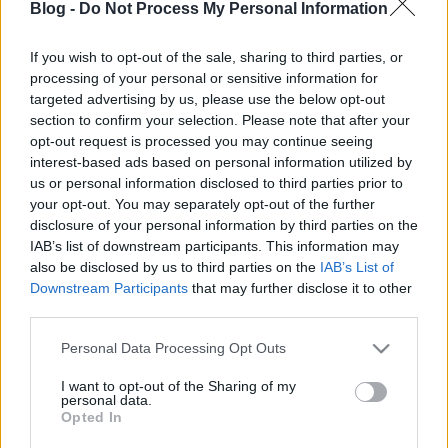
Blog -
Do Not Process My Personal Information
tüdőgyógyásszal a BCG-oltás
múltjáról és jövőjéről
If you wish to opt-out of the sale, sharing to third parties, or
processing of your personal or sensitive information for
Ferenci Tamás (vedooltas.blog.hu)
•
2018. szeptember 27.
14
targeted advertising by us, please use the below opt-out
section to confirm your selection. Please note that after your
Ebben a bejegyzésben a blog egy korábbi
opt-out request is processed you may continue seeing
hagyományát igyekszem felújítani: beszélgetések
interest-based ads based on personal information utilized by
formájában bemutatni, hogy egy-egy kérdést
us or personal information disclosed to third parties prior to
hogyan látnak a terület szakemberei, illetve a
your opt-out. You may separately opt-out of the further
bennfentesek meginterjúvolása révén betekintést
disclosure of your personal information by third parties on the
adni olyan ügyekbe, melyek hazánkban – sajnos –
IAB’s list of downstream participants. This information may
sokszor nem jól ismertek a…
also be disclosed by us to third parties on the
IAB’s List of
Downstream Participants
that may further disclose it to other
third parties.
Pár gondolat a szatymazi TBC-s eset
Please note that this website/app uses one or more Google
kapcsán
Personal Data Processing Opt Outs
services and may gather and store information including but
Ferenci Tamás (vedooltas.blog.hu)
•
2016. május 01.
8
not limited to your visit or usage behaviour. You may click to
I want to opt-out of the Sharing of my
personal data.
grant or deny consent to Google and its third-party tags to
Opted In
use your data for below specified purposes in below Google
Biztos sokan olvastak a szatymazi esetről: a helyi