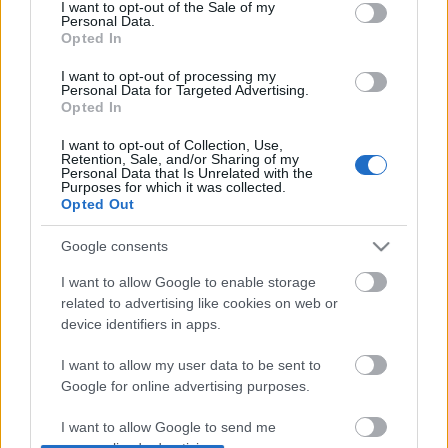
consent section.
I want to opt-out of the Sale of my
iskola egyik konyhása meghalt TBC-ben, ami miatt –
Personal Data.
érthető módon – némi pánik tört ki a környékén. Ez a
Opted In
történet alapvetően nem védőoltásos sztori, de egy-
két akkora butaság is megjelent ennek kapcsán
I want to opt-out of processing my
Personal Data for Targeted Advertising.
(ráadásul némelyik igenis oltással…
Opted In
I want to opt-out of Collection, Use,
Retention, Sale, and/or Sharing of my
Personal Data that Is Unrelated with the
Purposes for which it was collected.
Opted Out
Google consents
I want to allow Google to enable storage
related to advertising like cookies on web or
device identifiers in apps.
I want to allow my user data to be sent to
Google for online advertising purposes.
I want to allow Google to send me
personalized advertising.