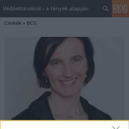
Védőoltásokról - a tények alapján
Címkék
»
BCG
Interjú Dr. Horváth Ildikó